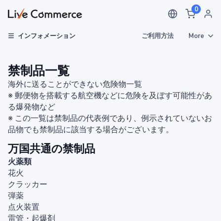
0
ご利用方法
More
インフォメーション
禁制品一覧
海外に送ることができない危険物一覧
※ 郵便物を搭載する航空機などに危険を及ぼす可能性があ
る爆発物など
※ この一覧は禁制品の代表例であり、例示されていないお
品物でも禁制品に該当する場合がございます。
万国共通の禁制品
火薬類
花火
クラッカー
弾薬
点火装置
雷管・起爆剤